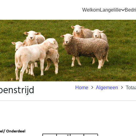
Welkom
Langelille
Bedri
penstrijd
Home
Algemeen
Tota