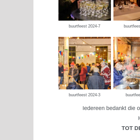
buurtfeest 2024-7
buurtfee
buurtfeest 2024-3
buurtfe
Iedereen bedankt die 
TOT D