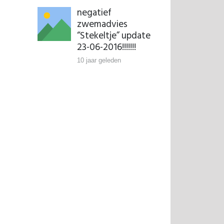
negatief
zwemadvies
“Stekeltje” update
23-06-2016!!!!!!!
10 jaar geleden