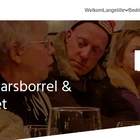
Welkom
Langelille
Bedri
arsborrel &
et