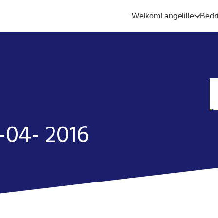
Welkom
Langelille
Bedri
-04- 2016