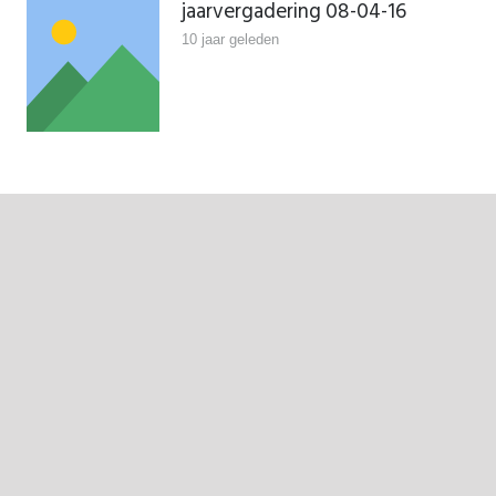
jaarvergadering 08-04-16
10 jaar geleden
de vrijmarkt op koningsdag is
binnen!!!!!!
10 jaar geleden
negatief zwemadvies
“Stekeltje” update 23-06-
2016!!!!!!!
10 jaar geleden